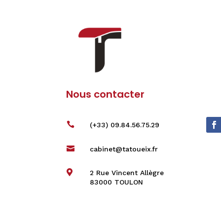
Nous contacter

(+33) 09.84.56.75.29

cabinet@tatoueix.fr

2 Rue Vincent Allègre
83000 TOULON