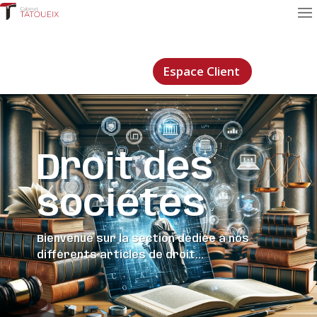
Espace Client
Droit des
sociétés
Bienvenue sur la section dédiée à nos
différents articles de droit...