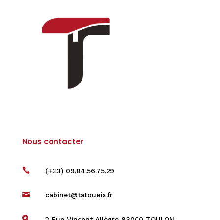
Nous contacter

(+33) 09.84.56.75.29

cabinet@tatoueix.fr

2 Rue Vincent Allègre 83000 TOULON