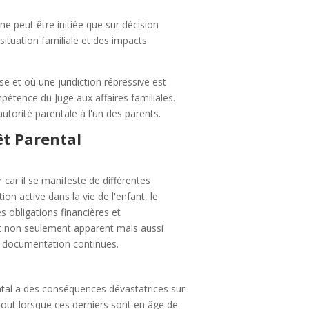
e peut être initiée que sur décision
 situation familiale et des impacts
e et où une juridiction répressive est
compétence du Juge aux affaires familiales.
autorité parentale à l'un des parents.
êt Parental
r car il se manifeste de différentes
n active dans la vie de l'enfant, le
 obligations financières et
oit non seulement apparent mais aussi
e documentation continues.
ntal a des conséquences dévastatrices sur
tout lorsque ces derniers sont en âge de