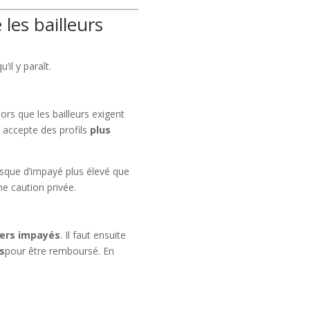
 les bailleurs
’il y paraît.
alors que les bailleurs exigent
le accepte des profils
plus
risque d’impayé plus élevé que
ne caution privée.
yers impayés
. Il faut ensuite
s
pour être remboursé. En