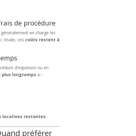
frais de procédure
 généralement en charge les
ec Visale, ces
coûts restent à
 temps
océdure d’expulsion ou en
 plus longtemps
si :
s locatives restantes
.
 Quand préférer