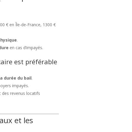
00 € en Île-de-France, 1300 €
physique
.
dure
en cas d’impayés.
ire est préférable
a durée du bail
.
loyers impayés.
 des revenus locatifs
aux et les