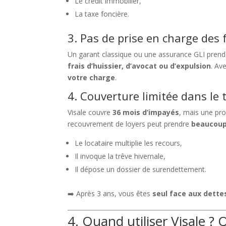
Le crédit immobilier,
La taxe foncière.
3. Pas de prise en charge des 
Un garant classique ou une assurance GLI prend
frais d’huissier, d’avocat ou d’expulsion
. Av
votre charge
.
4. Couverture limitée dans le
Visale couvre
36 mois d’impayés
, mais une pr
recouvrement de loyers peut prendre
beaucoup
Le locataire multiplie les recours,
Il invoque la trêve hivernale,
Il dépose un dossier de surendettement.
➡️ Après 3 ans, vous êtes
seul face aux dette
4. Quand utiliser Visale ?