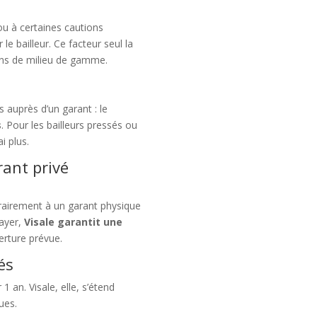
u à certaines cautions
 le bailleur. Ce facteur seul la
ons de milieu de gamme.
s auprès d’un garant : le
s
. Pour les bailleurs pressés ou
i plus.
rant privé
rairement à un garant physique
payer,
Visale garantit une
verture prévue.
és
 an. Visale, elle, s’étend
ues.