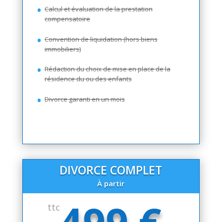
Calcul et évaluation de la prestation
compensatoire
Convention de liquidation (hors biens
immobiliers)
Rédaction du choix de mise en place de la
résidence du ou des enfants
Divorce garanti en un mois
DIVORCE COMPLET
À partir
499 €
ttc