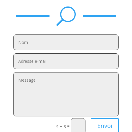
U
Envoi
=
9 + 3